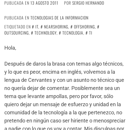
PUBLICADA EN
13 AGOSTO 2011
POR
SERGIO HERNANDO
PUBLICADA EN
TECNOLOGIAS DE LA INFORMACION
ETIQUETADO EN
IT
,
NEARSHORING
,
OFFSHORING
,
OUTSOURCING
,
TECHNOLOGY
,
TECNOLOGIA
,
TI
Hola,
Después de daros la brasa con temas algo técnicos,
y lo que es peor, encima en inglés, volvemos a la
lengua de Cervantes y con un asunto no técnico que
no quería dejar de comentar. Posiblemente sea un
tema que levante ampollas, pero por favor, sólo
quiero dejar un mensaje de esfuerzo y unidad en la
comunidad de la tecnología a la que pertenezco, no
pretendo en ningún caso ser hiriente o menospreciar
a nadie con lo que os voy a contar. Mis disculpas por