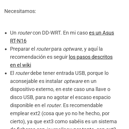
Necesitamos:
Un
router
con DD-WRT. En mi caso
es un Asus
RT-N16
Preparar el
router
para
optware
, y aquí la
recomendación es seguir
los pasos descritos
en el wiki
El
router
debe tener entrada USB, porque lo
aconsejable es instalar
optware
en un
dispositivo externo, en este caso una llave o
disco USB, para no agotar el escaso espacio
disponible en el
router
. Es recomendable
emplear ext2 (cosa que yo no he hecho, por
cierto), ya que ext3 como sabéis es un sistema