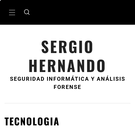
Ir
al
MenÃº
contenido
principal
SERGIO
HERNANDO
SEGURIDAD INFORMÁTICA Y ANÁLISIS
FORENSE
TECNOLOGIA