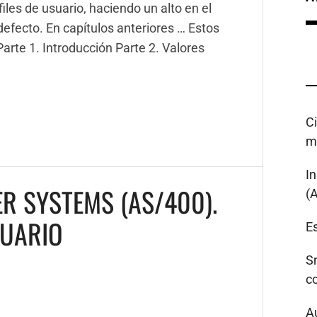
les de usuario, haciendo un alto en el
efecto. En capítulos anteriores … Estos
Parte 1. Introducción Parte 2. Valores
C
m
I
R SYSTEMS (AS/400).
(
SUARIO
Es
S
c
A