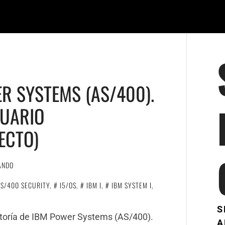
R SYSTEMS (AS/400).
SUARIO
ECTO)
ANDO
AS/400 SECURITY
,
I5/OS
,
IBM I
,
IBM SYSTEM I
,
S
ditoría de IBM Power Systems (AS/400).
A