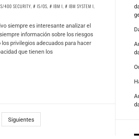
AS/400 SECURITY
,
I5/OS
,
IBM I
,
IBM SYSTEM I
,
d
g
o siempre es interesante analizar el
D
ja siempre información sobre los riesgos
 los privilegios adecuados para hacer
A
apacidad que tienen los
da
O
H
A
da
Siguientes