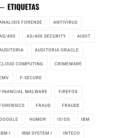
ETIQUETAS
ANALISIS FORENSE
ANTIVIRUS
AS/400
AS/400 SECURITY
AUDIT
AUDITORIA
AUDITORIA ORACLE
CLOUD COMPUTING
CRIMEWARE
EMV
F-SECURE
FINANCIAL MALWARE
FIREFOX
FORENSICS
FRAUD
FRAUDE
GOOGLE
HUMOR
I5/OS
IBM
IBM I
IBM SYSTEM I
INTECO