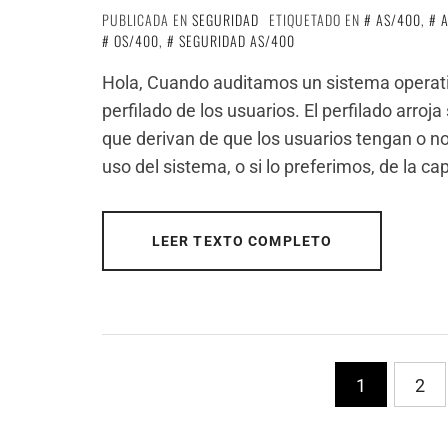
PUBLICADA EN
SEGURIDAD
ETIQUETADO EN
AS/400
,
OS/400
,
SEGURIDAD AS/400
Hola, Cuando auditamos un sistema operativ
perfilado de los usuarios. El perfilado arro
que derivan de que los usuarios tengan o no
uso del sistema, o si lo preferimos, de la c
LEER TEXTO COMPLETO
PaginaciÃ³n
1
2
de