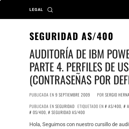
Ir
al
LEGAL
contenido
SEGURIDAD AS/400
AUDITORÍA DE IBM POWE
PARTE 4. PERFILES DE U
(CONTRASEÑAS POR DEF
PUBLICADA EN
9 SEPTIEMBRE 2009
POR
SERGIO HERN
PUBLICADA EN
SEGURIDAD
ETIQUETADO EN
AS/400
,
OS/400
,
SEGURIDAD AS/400
Hola, Seguimos con nuestro cursillo de au