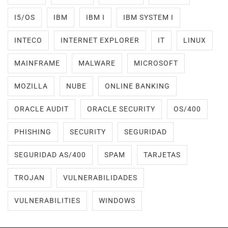
I5/OS
IBM
IBM I
IBM SYSTEM I
INTECO
INTERNET EXPLORER
IT
LINUX
MAINFRAME
MALWARE
MICROSOFT
MOZILLA
NUBE
ONLINE BANKING
ORACLE AUDIT
ORACLE SECURITY
OS/400
PHISHING
SECURITY
SEGURIDAD
SEGURIDAD AS/400
SPAM
TARJETAS
TROJAN
VULNERABILIDADES
VULNERABILITIES
WINDOWS