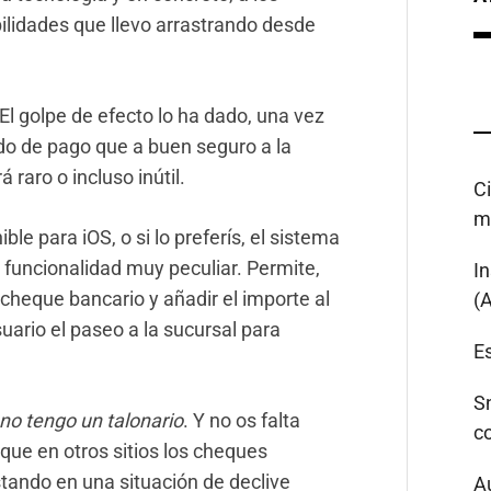
lidades que llevo arrastrando desde
El golpe de efecto lo ha dado, una vez
o de pago que a buen seguro a la
raro o incluso inútil.
C
m
ible para iOS, o si lo preferís, el sistema
a funcionalidad muy peculiar. Permite,
I
 cheque bancario y añadir el importe al
(
uario el paseo a la sucursal para
Es
S
no tengo un talonario
. Y no os falta
c
 que en otros sitios los cheques
stando en una situación de declive
A