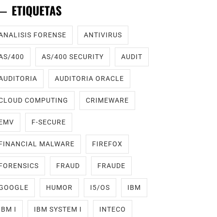
ETIQUETAS
ANALISIS FORENSE
ANTIVIRUS
AS/400
AS/400 SECURITY
AUDIT
AUDITORIA
AUDITORIA ORACLE
CLOUD COMPUTING
CRIMEWARE
EMV
F-SECURE
FINANCIAL MALWARE
FIREFOX
FORENSICS
FRAUD
FRAUDE
GOOGLE
HUMOR
I5/OS
IBM
IBM I
IBM SYSTEM I
INTECO