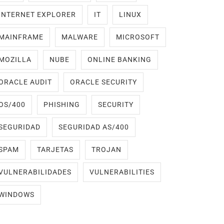
INTERNET EXPLORER
IT
LINUX
MAINFRAME
MALWARE
MICROSOFT
MOZILLA
NUBE
ONLINE BANKING
ORACLE AUDIT
ORACLE SECURITY
OS/400
PHISHING
SECURITY
SEGURIDAD
SEGURIDAD AS/400
SPAM
TARJETAS
TROJAN
VULNERABILIDADES
VULNERABILITIES
WINDOWS