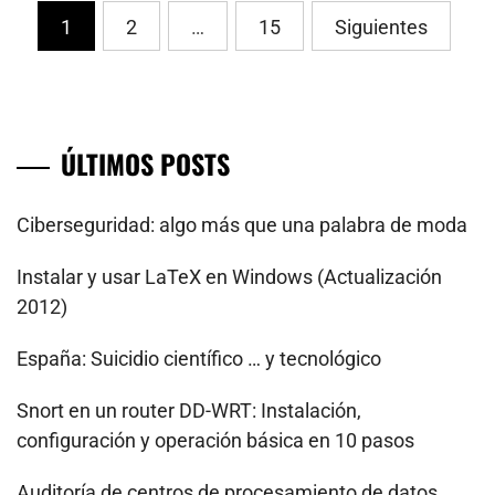
PaginaciÃ³n
1
2
…
15
Siguientes
de
entradas
ÚLTIMOS POSTS
Ciberseguridad: algo más que una palabra de moda
Instalar y usar LaTeX en Windows (Actualización
2012)
España: Suicidio científico … y tecnológico
Snort en un router DD-WRT: Instalación,
configuración y operación básica en 10 pasos
Auditoría de centros de procesamiento de datos.