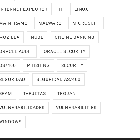
INTERNET EXPLORER
IT
LINUX
MAINFRAME
MALWARE
MICROSOFT
MOZILLA
NUBE
ONLINE BANKING
ORACLE AUDIT
ORACLE SECURITY
OS/400
PHISHING
SECURITY
SEGURIDAD
SEGURIDAD AS/400
SPAM
TARJETAS
TROJAN
VULNERABILIDADES
VULNERABILITIES
WINDOWS