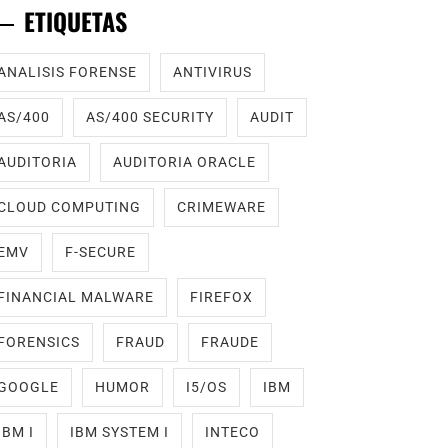
ETIQUETAS
ANALISIS FORENSE
ANTIVIRUS
AS/400
AS/400 SECURITY
AUDIT
AUDITORIA
AUDITORIA ORACLE
CLOUD COMPUTING
CRIMEWARE
EMV
F-SECURE
FINANCIAL MALWARE
FIREFOX
FORENSICS
FRAUD
FRAUDE
GOOGLE
HUMOR
I5/OS
IBM
IBM I
IBM SYSTEM I
INTECO