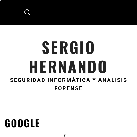
Ir
al
MenÃº
contenido
principal
SERGIO
HERNANDO
SEGURIDAD INFORMÁTICA Y ANÁLISIS
FORENSE
GOOGLE