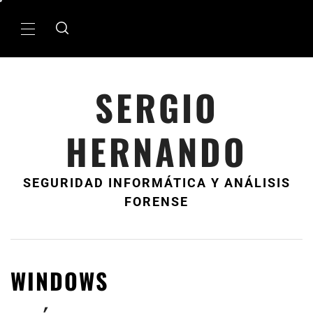
Ir
al
MenÃº
contenido
principal
SERGIO
HERNANDO
SEGURIDAD INFORMÁTICA Y ANÁLISIS
FORENSE
WINDOWS