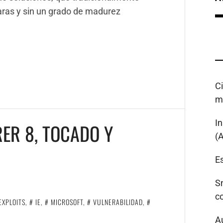
aras y sin un grado de madurez
C
m
I
RER 8, TOCADO Y
(
Es
S
c
EXPLOITS
,
IE
,
MICROSOFT
,
VULNERABILIDAD
,
A