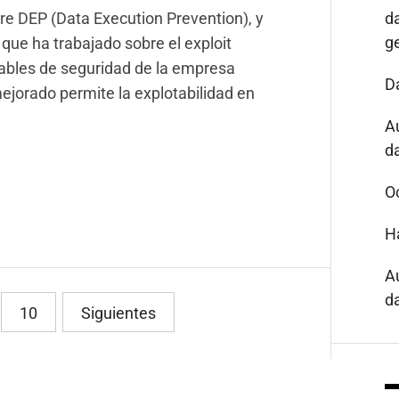
re DEP (Data Execution Prevention), y
d
g
que ha trabajado sobre el exploit
nsables de seguridad de la empresa
D
ejorado permite la explotabilidad en
A
da
O
H
A
da
10
Siguientes