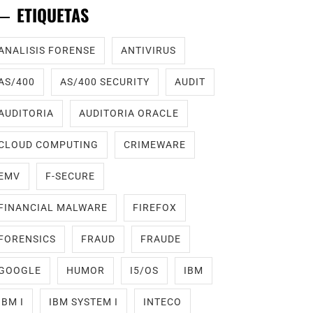
ETIQUETAS
ANALISIS FORENSE
ANTIVIRUS
AS/400
AS/400 SECURITY
AUDIT
AUDITORIA
AUDITORIA ORACLE
CLOUD COMPUTING
CRIMEWARE
EMV
F-SECURE
FINANCIAL MALWARE
FIREFOX
FORENSICS
FRAUD
FRAUDE
GOOGLE
HUMOR
I5/OS
IBM
IBM I
IBM SYSTEM I
INTECO