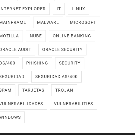
INTERNET EXPLORER
IT
LINUX
MAINFRAME
MALWARE
MICROSOFT
MOZILLA
NUBE
ONLINE BANKING
ORACLE AUDIT
ORACLE SECURITY
OS/400
PHISHING
SECURITY
SEGURIDAD
SEGURIDAD AS/400
SPAM
TARJETAS
TROJAN
VULNERABILIDADES
VULNERABILITIES
WINDOWS