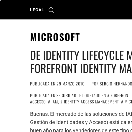
Ir
al
LEGAL
contenido
MICROSOFT
DE IDENTITY LIFECYCLE
FOREFRONT IDENTITY M
PUBLICADA EN
29 MARZO 2010
POR
SERGIO HERNAND
PUBLICADA EN
SEGURIDAD
ETIQUETADO EN
FOREFRONT 
ACCESSO
,
IAM
,
IDENTITY ACCESS MANAGEMENT
,
MIC
Buenas, El mercado de las soluciones de I
Gestión de Identidades y Acceso) está cale
buen año para los vendedores de este tipo 