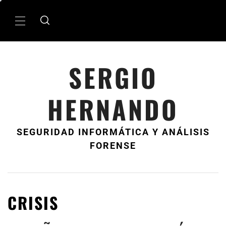
Ir
al
MenÃº
contenido
principal
SERGIO
HERNANDO
SEGURIDAD INFORMÁTICA Y ANÁLISIS
FORENSE
CRISIS