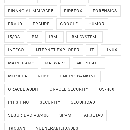
FINANCIAL MALWARE
FIREFOX
FORENSICS
FRAUD
FRAUDE
GOOGLE
HUMOR
I5/OS
IBM
IBM I
IBM SYSTEM I
INTECO
INTERNET EXPLORER
IT
LINUX
MAINFRAME
MALWARE
MICROSOFT
MOZILLA
NUBE
ONLINE BANKING
ORACLE AUDIT
ORACLE SECURITY
OS/400
PHISHING
SECURITY
SEGURIDAD
SEGURIDAD AS/400
SPAM
TARJETAS
TROJAN
VULNERABILIDADES