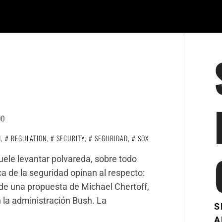
DO
N
,
REGULATION
,
SECURITY
,
SEGURIDAD
,
SOX
uele levantar polvareda, sobre todo
a de la seguridad opinan al respecto:
o de una propuesta de Michael Chertoff,
 la administración Bush. La
S
A