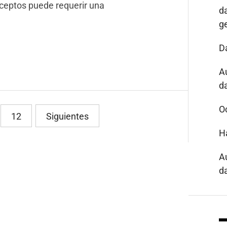
nceptos puede requerir una
d
g
D
A
da
O
12
Siguientes
H
A
da