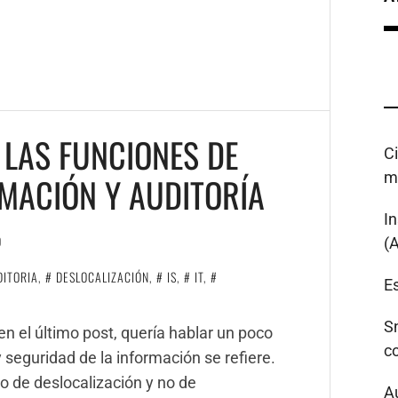
 LAS FUNCIONES DE
C
m
RMACIÓN Y AUDITORÍA
I
O
(
DITORIA
,
DESLOCALIZACIÓN
,
IS
,
IT
,
Es
S
n el último post, quería hablar un poco
c
y seguridad de la información se refiere.
 de deslocalización y no de
A