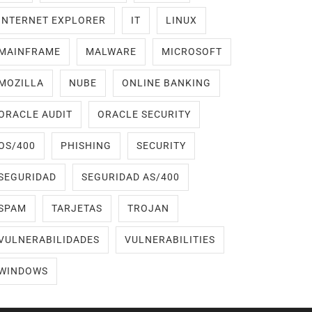
INTERNET EXPLORER
IT
LINUX
MAINFRAME
MALWARE
MICROSOFT
MOZILLA
NUBE
ONLINE BANKING
ORACLE AUDIT
ORACLE SECURITY
OS/400
PHISHING
SECURITY
SEGURIDAD
SEGURIDAD AS/400
SPAM
TARJETAS
TROJAN
VULNERABILIDADES
VULNERABILITIES
WINDOWS