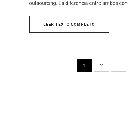
outsourcing. La diferencia entre ambos co
LEER TEXTO COMPLETO
PaginaciÃ³n
1
2
…
de
entradas