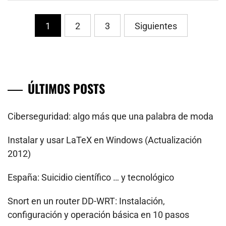
PaginaciÃ³n
1
2
3
Siguientes
de
entradas
ÚLTIMOS POSTS
Ciberseguridad: algo más que una palabra de moda
Instalar y usar LaTeX en Windows (Actualización
2012)
España: Suicidio científico … y tecnológico
Snort en un router DD-WRT: Instalación,
configuración y operación básica en 10 pasos