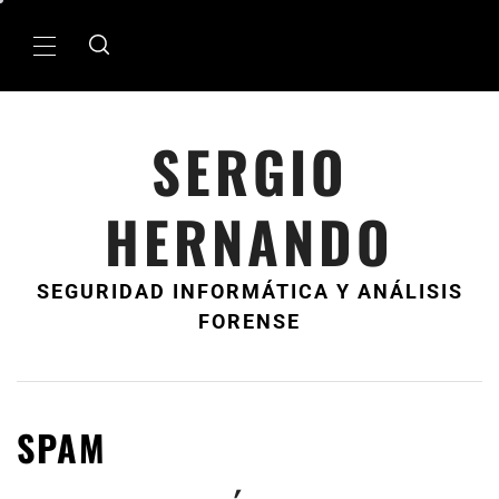
Ir
al
MenÃº
contenido
principal
SERGIO
HERNANDO
SEGURIDAD INFORMÁTICA Y ANÁLISIS
FORENSE
SPAM