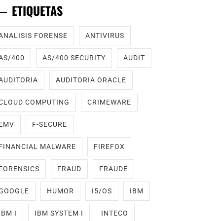
ETIQUETAS
ANALISIS FORENSE
ANTIVIRUS
AS/400
AS/400 SECURITY
AUDIT
AUDITORIA
AUDITORIA ORACLE
CLOUD COMPUTING
CRIMEWARE
EMV
F-SECURE
FINANCIAL MALWARE
FIREFOX
FORENSICS
FRAUD
FRAUDE
GOOGLE
HUMOR
I5/OS
IBM
IBM I
IBM SYSTEM I
INTECO