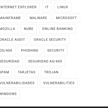
INTERNET EXPLORER
IT
LINUX
MAINFRAME
MALWARE
MICROSOFT
MOZILLA
NUBE
ONLINE BANKING
ORACLE AUDIT
ORACLE SECURITY
OS/400
PHISHING
SECURITY
SEGURIDAD
SEGURIDAD AS/400
SPAM
TARJETAS
TROJAN
VULNERABILIDADES
VULNERABILITIES
WINDOWS