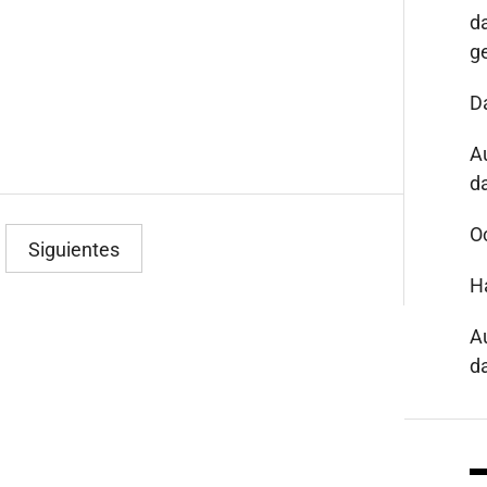
d
g
D
A
da
O
Siguientes
H
A
da