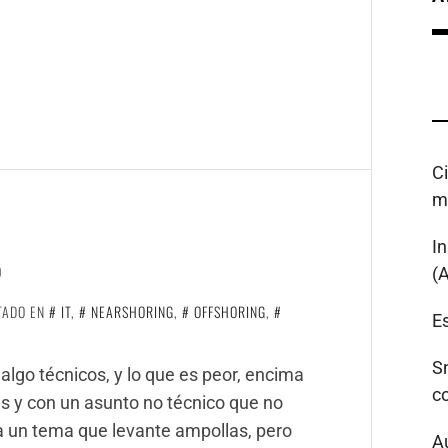
C
m
I
O
(
TADO EN
IT
,
NEARSHORING
,
OFFSHORING
,
Es
S
lgo técnicos, y lo que es peor, encima
c
es y con un asunto no técnico que no
a un tema que levante ampollas, pero
A