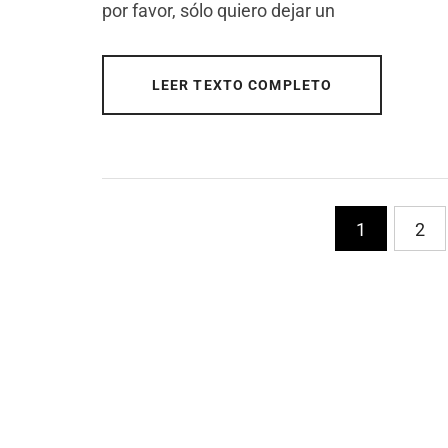
por favor, sólo quiero dejar un
LEER TEXTO COMPLETO
PaginaciÃ³n
1
2
de
entradas