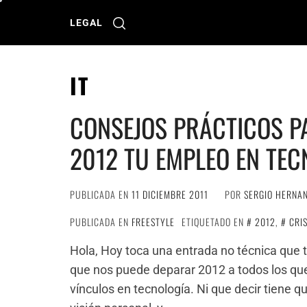
Ir
al
LEGAL
contenido
IT
CONSEJOS PRÁCTICOS P
2012 TU EMPLEO EN TEC
PUBLICADA EN
11 DICIEMBRE 2011
POR
SERGIO HERNA
PUBLICADA EN
FREESTYLE
ETIQUETADO EN
2012
,
CRIS
Hola, Hoy toca una entrada no técnica que ti
que nos puede deparar 2012 a todos los que
vínculos en tecnología. Ni que decir tiene q