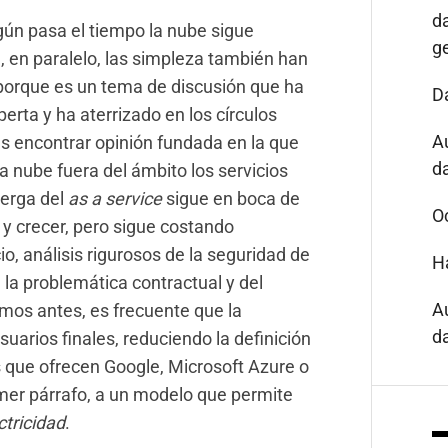
d
egún pasa el tiempo la nube sigue
g
en paralelo, las simpleza también han
porque es un tema de discusión que ha
D
perta y ha aterrizado en los círculos
A
 encontrar opinión fundada en la que
da
a nube fuera del ámbito los servicios
 jerga del
as a service
sigue en boca de
O
 y crecer, pero sigue costando
io, análisis rigurosos de la seguridad de
H
la problemática contractual y del
A
mos antes, es frecuente que la
da
suarios finales, reduciendo la definición
os que ofrecen Google, Microsoft Azure o
mer párrafo, a un modelo que permite
tricidad
.