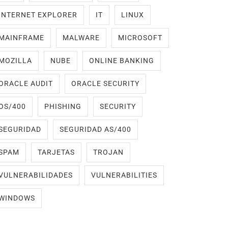
INTERNET EXPLORER
IT
LINUX
MAINFRAME
MALWARE
MICROSOFT
MOZILLA
NUBE
ONLINE BANKING
ORACLE AUDIT
ORACLE SECURITY
OS/400
PHISHING
SECURITY
SEGURIDAD
SEGURIDAD AS/400
SPAM
TARJETAS
TROJAN
VULNERABILIDADES
VULNERABILITIES
WINDOWS