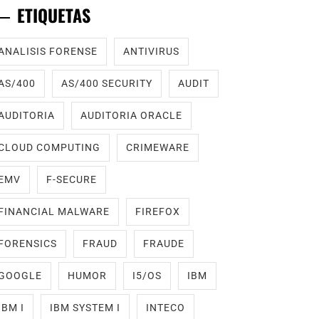
ETIQUETAS
ANALISIS FORENSE
ANTIVIRUS
AS/400
AS/400 SECURITY
AUDIT
AUDITORIA
AUDITORIA ORACLE
CLOUD COMPUTING
CRIMEWARE
EMV
F-SECURE
FINANCIAL MALWARE
FIREFOX
FORENSICS
FRAUD
FRAUDE
GOOGLE
HUMOR
I5/OS
IBM
IBM I
IBM SYSTEM I
INTECO