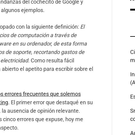
 andanzas del cochecito de Google y
r algunos ejemplos.
topado con la siguiente definición:
El
icios de computación a través de
ftware en su ordenador, de esta forma
os de soporte, recortando gastos de
C
m
electricidad.
Como resulta fácil
abierto el apetito para escribir sobre el
I
(
s errores frecuentes que solemos
Es
ting
. El primer error que destaqué en su
s, la ausencia de opinión relevante.
S
c
s cinco errores que expuse, hoy me
aspecto.
A