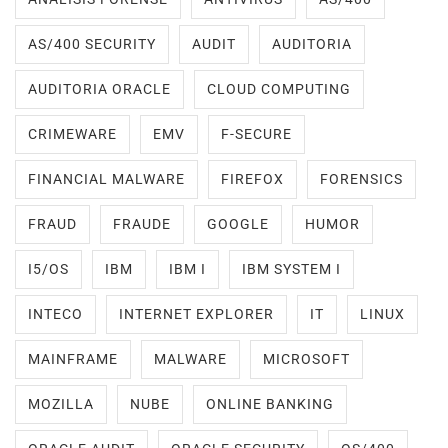
AS/400 SECURITY
AUDIT
AUDITORIA
AUDITORIA ORACLE
CLOUD COMPUTING
CRIMEWARE
EMV
F-SECURE
FINANCIAL MALWARE
FIREFOX
FORENSICS
FRAUD
FRAUDE
GOOGLE
HUMOR
I5/OS
IBM
IBM I
IBM SYSTEM I
INTECO
INTERNET EXPLORER
IT
LINUX
MAINFRAME
MALWARE
MICROSOFT
MOZILLA
NUBE
ONLINE BANKING