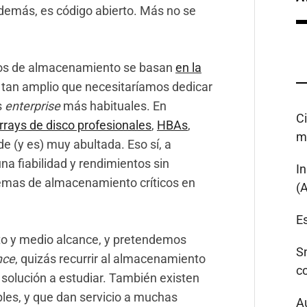
además, es código abierto. Más no se
dos de almacenamiento se basan
en la
es tan amplio que necesitaríamos dedicar
s
enterprise
más habituales. En
C
rrays de disco profesionales
,
HBAs
,
m
ede (y es) muy abultada. Eso sí, a
na fiabilidad y rendimientos sin
I
temas de almacenamiento críticos en
(
Es
to y medio alcance, y pretendemos
S
nce
, quizás recurrir al almacenamiento
c
 solución a estudiar. También existen
es, y que dan servicio a muchas
A