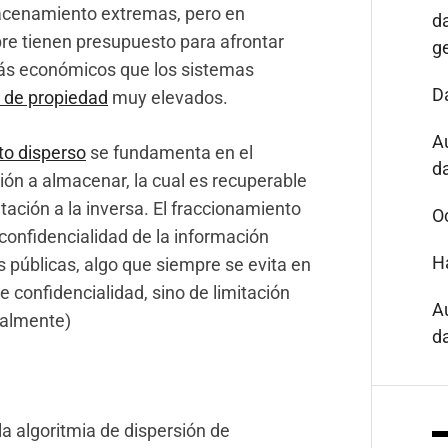
macenamiento extremas, pero en
d
re tienen presupuesto para afrontar
g
más económicos que los sistemas
D
s de propiedad
muy elevados.
A
o disperso
se fundamenta en el
da
ión a almacenar, la cual es recuperable
ación a la inversa. El fraccionamiento
O
 confidencialidad de la información
H
s públicas, algo que siempre se evita en
e confidencialidad, sino de limitación
A
palmente)
da
 algoritmia de dispersión de