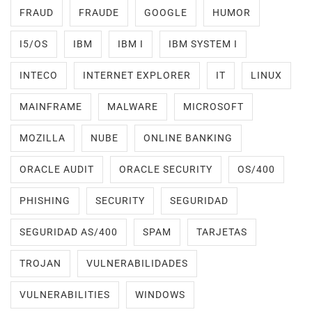
FRAUD
FRAUDE
GOOGLE
HUMOR
I5/OS
IBM
IBM I
IBM SYSTEM I
INTECO
INTERNET EXPLORER
IT
LINUX
MAINFRAME
MALWARE
MICROSOFT
MOZILLA
NUBE
ONLINE BANKING
ORACLE AUDIT
ORACLE SECURITY
OS/400
PHISHING
SECURITY
SEGURIDAD
SEGURIDAD AS/400
SPAM
TARJETAS
TROJAN
VULNERABILIDADES
VULNERABILITIES
WINDOWS