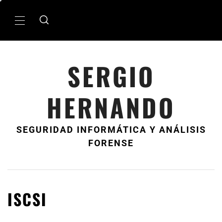
Ir
al
MenÃº
contenido
principal
SERGIO
HERNANDO
SEGURIDAD INFORMÁTICA Y ANÁLISIS
FORENSE
ISCSI