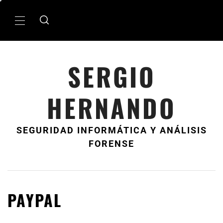
Ir
al
MenÃº
contenido
principal
SERGIO
HERNANDO
SEGURIDAD INFORMÁTICA Y ANÁLISIS
FORENSE
PAYPAL