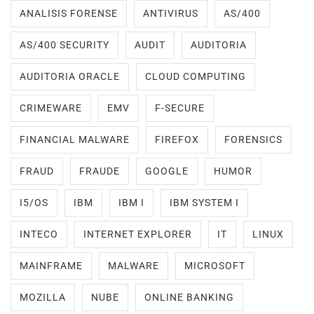
ANALISIS FORENSE
ANTIVIRUS
AS/400
AS/400 SECURITY
AUDIT
AUDITORIA
AUDITORIA ORACLE
CLOUD COMPUTING
CRIMEWARE
EMV
F-SECURE
FINANCIAL MALWARE
FIREFOX
FORENSICS
FRAUD
FRAUDE
GOOGLE
HUMOR
I5/OS
IBM
IBM I
IBM SYSTEM I
INTECO
INTERNET EXPLORER
IT
LINUX
MAINFRAME
MALWARE
MICROSOFT
MOZILLA
NUBE
ONLINE BANKING