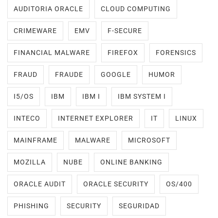
AUDITORIA ORACLE
CLOUD COMPUTING
CRIMEWARE
EMV
F-SECURE
FINANCIAL MALWARE
FIREFOX
FORENSICS
FRAUD
FRAUDE
GOOGLE
HUMOR
I5/OS
IBM
IBM I
IBM SYSTEM I
INTECO
INTERNET EXPLORER
IT
LINUX
MAINFRAME
MALWARE
MICROSOFT
MOZILLA
NUBE
ONLINE BANKING
ORACLE AUDIT
ORACLE SECURITY
OS/400
PHISHING
SECURITY
SEGURIDAD