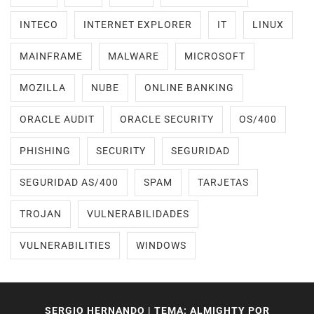
INTECO
INTERNET EXPLORER
IT
LINUX
MAINFRAME
MALWARE
MICROSOFT
MOZILLA
NUBE
ONLINE BANKING
ORACLE AUDIT
ORACLE SECURITY
OS/400
PHISHING
SECURITY
SEGURIDAD
SEGURIDAD AS/400
SPAM
TARJETAS
TROJAN
VULNERABILIDADES
VULNERABILITIES
WINDOWS
SERGIO HERNANDO
|
TEMA: ALMIGHTY POR