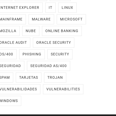
INTERNET EXPLORER
IT
LINUX
MAINFRAME
MALWARE
MICROSOFT
MOZILLA
NUBE
ONLINE BANKING
ORACLE AUDIT
ORACLE SECURITY
OS/400
PHISHING
SECURITY
SEGURIDAD
SEGURIDAD AS/400
SPAM
TARJETAS
TROJAN
VULNERABILIDADES
VULNERABILITIES
WINDOWS