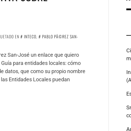
QUETADO EN
INTECO
,
PABLO PÃ©REZ SAN-
C
rez San-José un enlace que quiero
m
a Guía para entidades locales: cómo
 de datos, que como su propio nombre
I
 las Entidades Locales puedan
(
Es
S
c
A