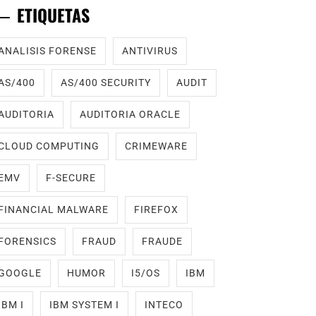
ETIQUETAS
ANALISIS FORENSE
ANTIVIRUS
AS/400
AS/400 SECURITY
AUDIT
AUDITORIA
AUDITORIA ORACLE
CLOUD COMPUTING
CRIMEWARE
EMV
F-SECURE
FINANCIAL MALWARE
FIREFOX
FORENSICS
FRAUD
FRAUDE
GOOGLE
HUMOR
I5/OS
IBM
IBM I
IBM SYSTEM I
INTECO