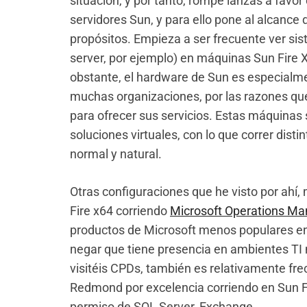
situación, y por tanto, rompe lanzas a favo
servidores Sun, y para ello pone al alcance 
propósitos. Empieza a ser frecuente ver s
server, por ejemplo) en máquinas Sun Fire 
obstante, el hardware de Sun es especialme
muchas organizaciones, por las razones q
para ofrecer sus servicios. Estas máquina
soluciones virtuales, con lo que correr dist
normal y natural.
Otras configuraciones que he visto por ahí
Fire x64 corriendo
Microsoft Operations M
productos de Microsoft menos populares en 
negar que tiene presencia en ambientes T
visitéis CPDs, también es relativamente fre
Redmond por excelencia corriendo en Sun Fir
permiso de SQL Server, Exchange.