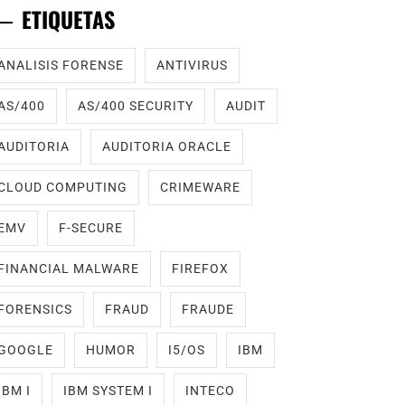
ETIQUETAS
ANALISIS FORENSE
ANTIVIRUS
AS/400
AS/400 SECURITY
AUDIT
AUDITORIA
AUDITORIA ORACLE
CLOUD COMPUTING
CRIMEWARE
EMV
F-SECURE
FINANCIAL MALWARE
FIREFOX
FORENSICS
FRAUD
FRAUDE
GOOGLE
HUMOR
I5/OS
IBM
IBM I
IBM SYSTEM I
INTECO