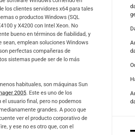
r de software Windows corriendo en
d
de los clientes servidores x64 para tales
g
istemas o productos Windows (SQL
X4100 y X4200 con Intel Xeon. No
D
nte bueno en términos de fiabilidad, y
ue sean, emplean soluciones Windows
A
s son perfectas compañeras de
da
intos sistemas puede ser de lo más
O
H
, menos habituales, son máquinas Sun
anager 2005
. Este es uno de los
A
el usuario final, pero no podemos
da
I medianamente grandes. A poco que
cuente ver el producto corporativo de
e, y ese no es otro que, con el