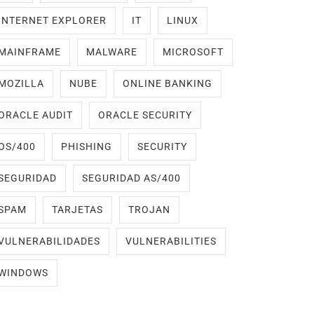
INTERNET EXPLORER
IT
LINUX
MAINFRAME
MALWARE
MICROSOFT
MOZILLA
NUBE
ONLINE BANKING
ORACLE AUDIT
ORACLE SECURITY
OS/400
PHISHING
SECURITY
SEGURIDAD
SEGURIDAD AS/400
SPAM
TARJETAS
TROJAN
VULNERABILIDADES
VULNERABILITIES
WINDOWS