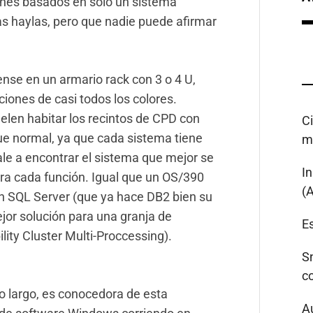
ones basados en sólo un sistema
s haylas, pero que nadie puede afirmar
ense en un armario rack con 3 o 4 U,
ciones de casi todos los colores.
elen habitar los recintos de CPD con
C
que normal, ya que cada sistema tiene
m
vale a encontrar el sistema que mejor se
I
ra cada función. Igual que un OS/390
(
 un SQL Server (que ya hace DB2 bien su
or solución para una granja de
Es
ity Cluster Multi-Proccessing).
S
c
o largo, es conocedora de esta
A