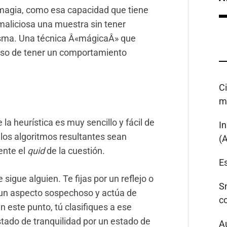
magia, como esa capacidad que tiene
 maliciosa una muestra sin tener
isma. Una técnica Â«mágicaÂ» que
so de tener un comportamiento
C
m
 la heurística es muy sencillo y fácil de
I
 los algoritmos resultantes sean
(
ente el
quid
de la cuestión.
Es
 sigue alguien. Te fijas por un reflejo o
S
e un aspecto sospechoso y actúa de
c
este punto, tú clasifiques a ese
tado de tranquilidad por un estado de
A