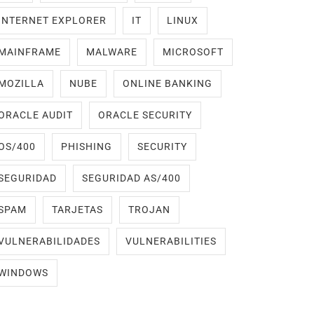
INTERNET EXPLORER
IT
LINUX
MAINFRAME
MALWARE
MICROSOFT
MOZILLA
NUBE
ONLINE BANKING
ORACLE AUDIT
ORACLE SECURITY
OS/400
PHISHING
SECURITY
SEGURIDAD
SEGURIDAD AS/400
SPAM
TARJETAS
TROJAN
VULNERABILIDADES
VULNERABILITIES
WINDOWS