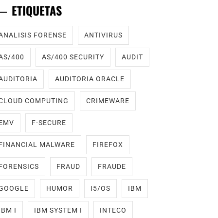
ETIQUETAS
ANALISIS FORENSE
ANTIVIRUS
AS/400
AS/400 SECURITY
AUDIT
AUDITORIA
AUDITORIA ORACLE
CLOUD COMPUTING
CRIMEWARE
EMV
F-SECURE
FINANCIAL MALWARE
FIREFOX
FORENSICS
FRAUD
FRAUDE
GOOGLE
HUMOR
I5/OS
IBM
IBM I
IBM SYSTEM I
INTECO