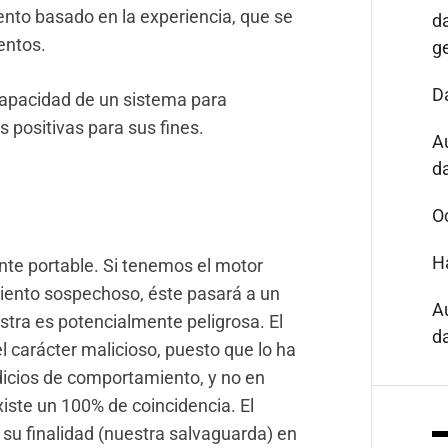
ento basado en la experiencia, que se
d
entos.
g
D
capacidad de un sistema para
 positivas para sus fines.
A
da
O
H
te portable. Si tenemos el motor
iento sospechoso, éste pasará a un
A
stra es potencialmente peligrosa. El
da
l carácter malicioso, puesto que lo ha
icios de comportamiento, y no en
xiste un 100% de coincidencia. El
 su finalidad (nuestra salvaguarda) en