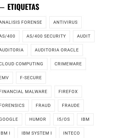
ETIQUETAS
ANALISIS FORENSE
ANTIVIRUS
AS/400
AS/400 SECURITY
AUDIT
AUDITORIA
AUDITORIA ORACLE
CLOUD COMPUTING
CRIMEWARE
EMV
F-SECURE
FINANCIAL MALWARE
FIREFOX
FORENSICS
FRAUD
FRAUDE
GOOGLE
HUMOR
I5/OS
IBM
IBM I
IBM SYSTEM I
INTECO