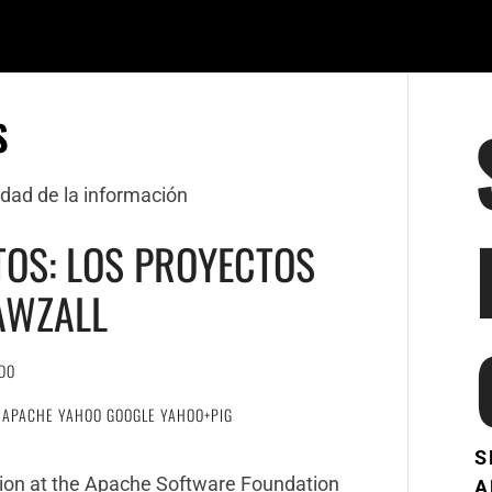
S
dad de la información
TOS: LOS PROYECTOS
AWZALL
DO
APACHE YAHOO GOOGLE YAHOO+PIG
S
ation at the Apache Software Foundation
A