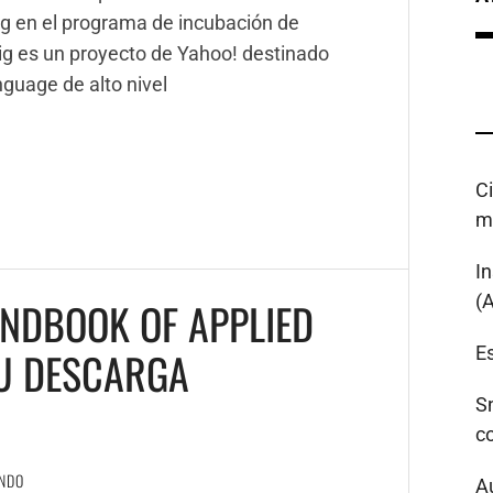
Pig en el programa de incubación de
ig es un proyecto de Yahoo! destinado
nguage de alto nivel
C
m
I
(
ANDBOOK OF APPLIED
Es
U DESCARGA
S
c
NDO
A