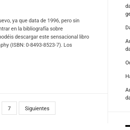
d
g
nuevo, ya que data de 1996, pero sin
D
rar en la bibliografía sobre
 podéis descargar este sensacional libro
A
aphy (ISBN: 0-8493-8523-7). Los
da
O
H
A
da
7
Siguientes