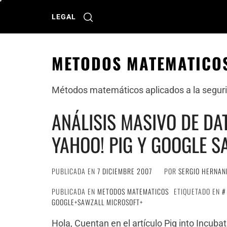
Ir
al
LEGAL
contenido
METODOS MATEMATICO
Métodos matemáticos aplicados a la seguri
ANÁLISIS MASIVO DE DA
YAHOO! PIG Y GOOGLE S
PUBLICADA EN
7 DICIEMBRE 2007
POR
SERGIO HERNAN
PUBLICADA EN
METODOS MATEMATICOS
ETIQUETADO EN
GOOGLE+SAWZALL MICROSOFT+
Hola, Cuentan en el artículo Pig into Incub