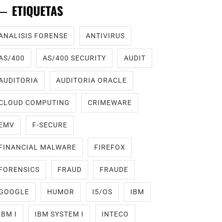
ETIQUETAS
ANALISIS FORENSE
ANTIVIRUS
AS/400
AS/400 SECURITY
AUDIT
AUDITORIA
AUDITORIA ORACLE
CLOUD COMPUTING
CRIMEWARE
EMV
F-SECURE
FINANCIAL MALWARE
FIREFOX
FORENSICS
FRAUD
FRAUDE
GOOGLE
HUMOR
I5/OS
IBM
IBM I
IBM SYSTEM I
INTECO