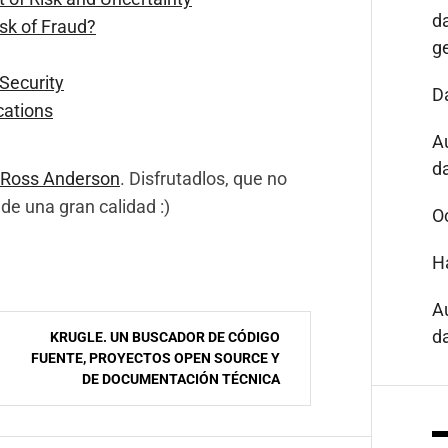
d
sk of Fraud?
g
Security
D
cations
A
da
e Ross Anderson
. Disfrutadlos, que no
 de una gran calidad :)
O
H
A
da
KRUGLE. UN BUSCADOR DE CÓDIGO
FUENTE, PROYECTOS OPEN SOURCE Y
DE DOCUMENTACIÓN TÉCNICA