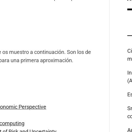
C
 os muestro a continuación. Son los de
m
 para una primera aproximación.
I
(
Es
conomic Perspective
S
c
 computing
A
of Risk and Uncertainty