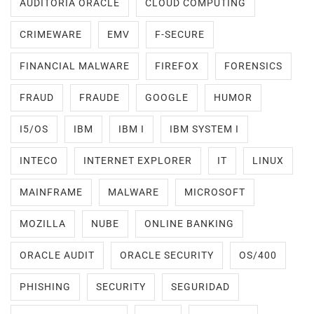
AUDITORIA ORACLE
CLOUD COMPUTING
CRIMEWARE
EMV
F-SECURE
FINANCIAL MALWARE
FIREFOX
FORENSICS
FRAUD
FRAUDE
GOOGLE
HUMOR
I5/OS
IBM
IBM I
IBM SYSTEM I
INTECO
INTERNET EXPLORER
IT
LINUX
MAINFRAME
MALWARE
MICROSOFT
MOZILLA
NUBE
ONLINE BANKING
ORACLE AUDIT
ORACLE SECURITY
OS/400
PHISHING
SECURITY
SEGURIDAD