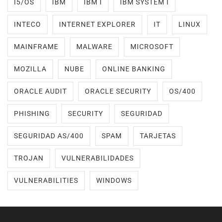
I5/OS
IBM
IBM I
IBM SYSTEM I
INTECO
INTERNET EXPLORER
IT
LINUX
MAINFRAME
MALWARE
MICROSOFT
MOZILLA
NUBE
ONLINE BANKING
ORACLE AUDIT
ORACLE SECURITY
OS/400
PHISHING
SECURITY
SEGURIDAD
SEGURIDAD AS/400
SPAM
TARJETAS
TROJAN
VULNERABILIDADES
VULNERABILITIES
WINDOWS