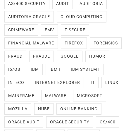
AS/400 SECURITY
AUDIT
AUDITORIA
AUDITORIA ORACLE
CLOUD COMPUTING
CRIMEWARE
EMV
F-SECURE
FINANCIAL MALWARE
FIREFOX
FORENSICS
FRAUD
FRAUDE
GOOGLE
HUMOR
I5/OS
IBM
IBM I
IBM SYSTEM I
INTECO
INTERNET EXPLORER
IT
LINUX
MAINFRAME
MALWARE
MICROSOFT
MOZILLA
NUBE
ONLINE BANKING
ORACLE AUDIT
ORACLE SECURITY
OS/400