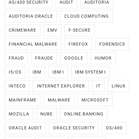
AS/400 SECURITY
AUDIT
AUDITORIA
AUDITORIA ORACLE
CLOUD COMPUTING
CRIMEWARE
EMV
F-SECURE
FINANCIAL MALWARE
FIREFOX
FORENSICS
FRAUD
FRAUDE
GOOGLE
HUMOR
I5/OS
IBM
IBM I
IBM SYSTEM I
INTECO
INTERNET EXPLORER
IT
LINUX
MAINFRAME
MALWARE
MICROSOFT
MOZILLA
NUBE
ONLINE BANKING
ORACLE AUDIT
ORACLE SECURITY
OS/400