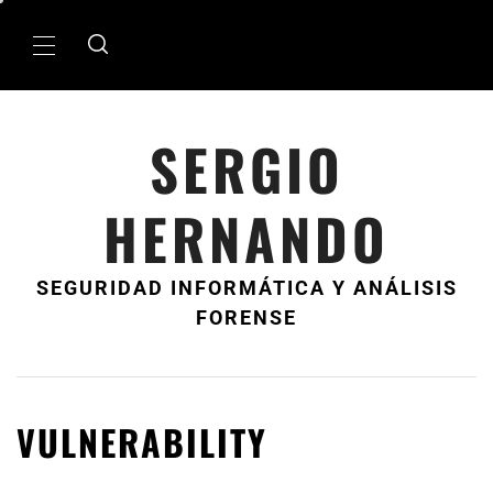
Ir
al
MenÃº
contenido
principal
SERGIO
HERNANDO
SEGURIDAD INFORMÁTICA Y ANÁLISIS
FORENSE
VULNERABILITY