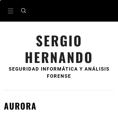
Ir
al
MenÃº
contenido
principal
SERGIO
HERNANDO
SEGURIDAD INFORMÁTICA Y ANÁLISIS
FORENSE
AURORA