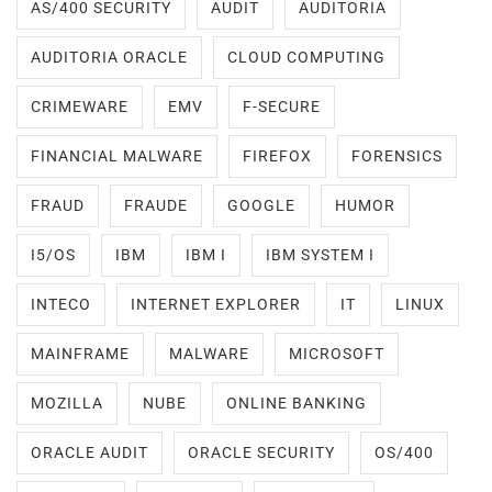
AS/400 SECURITY
AUDIT
AUDITORIA
AUDITORIA ORACLE
CLOUD COMPUTING
CRIMEWARE
EMV
F-SECURE
FINANCIAL MALWARE
FIREFOX
FORENSICS
FRAUD
FRAUDE
GOOGLE
HUMOR
I5/OS
IBM
IBM I
IBM SYSTEM I
INTECO
INTERNET EXPLORER
IT
LINUX
MAINFRAME
MALWARE
MICROSOFT
MOZILLA
NUBE
ONLINE BANKING
ORACLE AUDIT
ORACLE SECURITY
OS/400