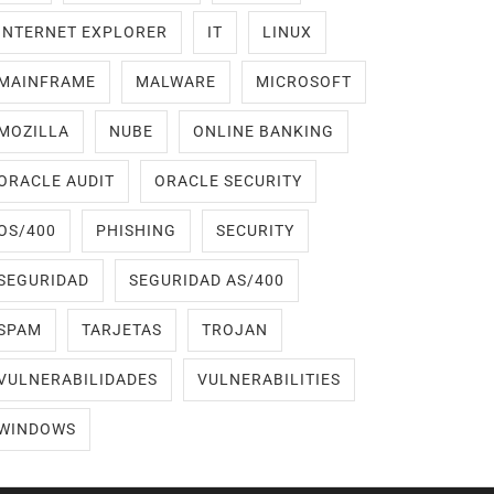
INTERNET EXPLORER
IT
LINUX
MAINFRAME
MALWARE
MICROSOFT
MOZILLA
NUBE
ONLINE BANKING
ORACLE AUDIT
ORACLE SECURITY
OS/400
PHISHING
SECURITY
SEGURIDAD
SEGURIDAD AS/400
SPAM
TARJETAS
TROJAN
VULNERABILIDADES
VULNERABILITIES
WINDOWS