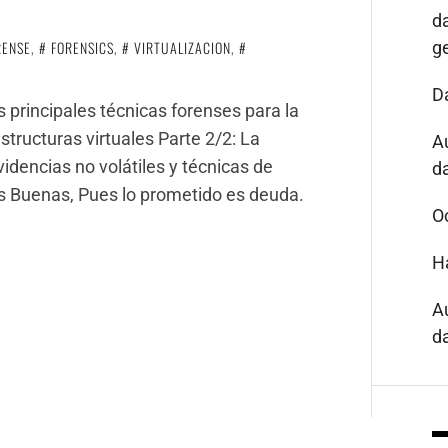
d
RENSE
,
FORENSICS
,
VIRTUALIZACION
,
g
D
s principales técnicas forenses para la
structuras virtuales Parte 2/2: La
A
idencias no volátiles y técnicas de
da
les Buenas, Pues lo prometido es deuda.
O
H
A
da