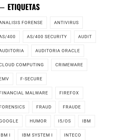
ETIQUETAS
ANALISIS FORENSE
ANTIVIRUS
AS/400
AS/400 SECURITY
AUDIT
AUDITORIA
AUDITORIA ORACLE
CLOUD COMPUTING
CRIMEWARE
EMV
F-SECURE
FINANCIAL MALWARE
FIREFOX
FORENSICS
FRAUD
FRAUDE
GOOGLE
HUMOR
I5/OS
IBM
IBM I
IBM SYSTEM I
INTECO