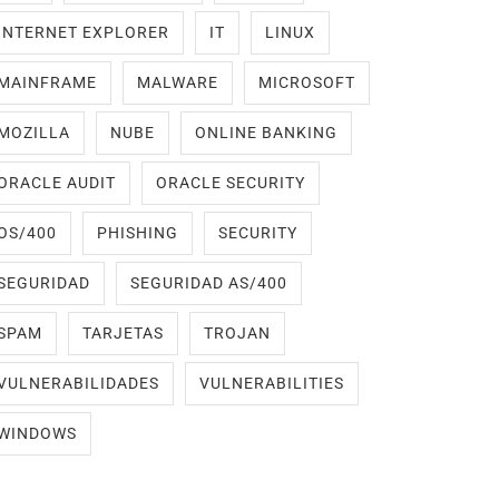
INTERNET EXPLORER
IT
LINUX
MAINFRAME
MALWARE
MICROSOFT
MOZILLA
NUBE
ONLINE BANKING
ORACLE AUDIT
ORACLE SECURITY
OS/400
PHISHING
SECURITY
SEGURIDAD
SEGURIDAD AS/400
SPAM
TARJETAS
TROJAN
VULNERABILIDADES
VULNERABILITIES
WINDOWS