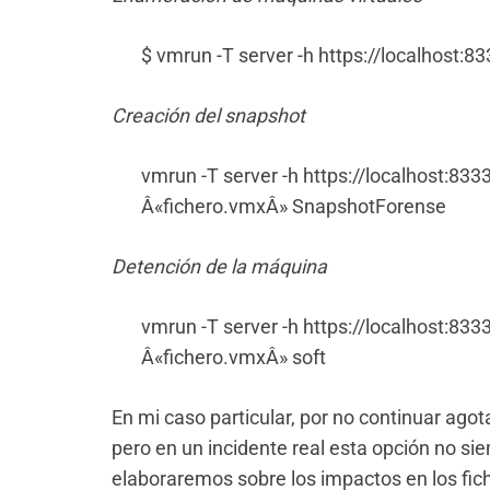
$ vmrun -T server -h https://localhost:833
Creación del snapshot
vmrun -T server -h https://localhost:833
Â«fichero.vmxÂ» SnapshotForense
Detención de la máquina
vmrun -T server -h https://localhost:8333
Â«fichero.vmxÂ» soft
En mi caso particular, por no continuar ago
pero en un incidente real esta opción no s
elaboraremos sobre los impactos en los fi