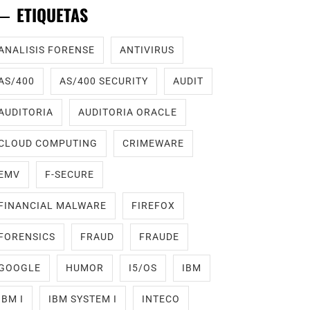
ETIQUETAS
ANALISIS FORENSE
ANTIVIRUS
AS/400
AS/400 SECURITY
AUDIT
AUDITORIA
AUDITORIA ORACLE
CLOUD COMPUTING
CRIMEWARE
EMV
F-SECURE
FINANCIAL MALWARE
FIREFOX
FORENSICS
FRAUD
FRAUDE
GOOGLE
HUMOR
I5/OS
IBM
IBM I
IBM SYSTEM I
INTECO