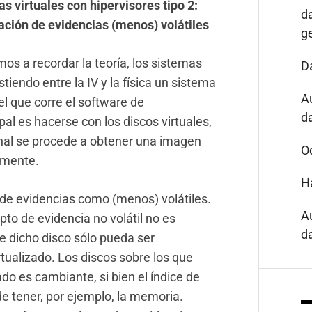
s virtuales con hipervisores tipo 2:
d
ación de evidencias (menos) volátiles
g
mos a recordar la teoría, los sistemas
D
istiendo entre la IV y la física un sistema
A
el que corre el software de
da
ipal es hacerse con los discos virtuales,
onal se procede a obtener una imagen
O
ormente.
H
de evidencias como (menos) volátiles.
A
to de evidencia no volátil no es
da
ue dicho disco sólo pueda ser
rtualizado. Los discos sobre los que
tado es cambiante, si bien el índice de
e tener, por ejemplo, la memoria.