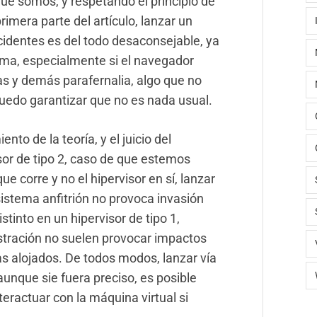
e somos, y respetando el principio de
mera parte del artículo, lanzar un
identes es del todo desaconsejable, ya
ema, especialmente si el navegador
s y demás parafernalia, algo que no
puedo garantizar que no es nada usual.
nto de la teoría, y el juicio del
isor de tipo 2, caso de que estemos
e corre y no el hipervisor en sí, lanzar
sistema anfitrión no provoca invasión
istinto en un hipervisor de tipo 1,
stración no suelen provocar impactos
as alojados. De todos modos, lanzar vía
aunque sie fuera preciso, es posible
teractuar con la máquina virtual si