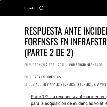
Ir
al
LEGAL
contenido
RESPUESTA ANTE INCIDE
FORENSES EN INFRAEST
(PARTE 2 DE 2)
PUBLICADA EN
2 ABRIL 2011
POR
SERGIO HERNANDO
PUBLICADA EN
FORENSICS
ETIQUETADO EN
ANALISIS FORENSE
,
FORENSICS
,
VIRT
Parte 1/2: La respuesta ante incidentes 
para la adquisición de evidencias volátil