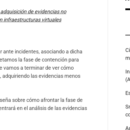
 adquisición de evidencias no
n infraestructuras virtuales
C
r ante incidentes, asociando a dicha
m
letamos la fase de contención para
rte vamos a terminar de ver cómo
I
o, adquiriendo las evidencias menos
(
Es
eseña sobre cómo afrontar la fase de
S
entrará en el análisis de las evidencias
c
A