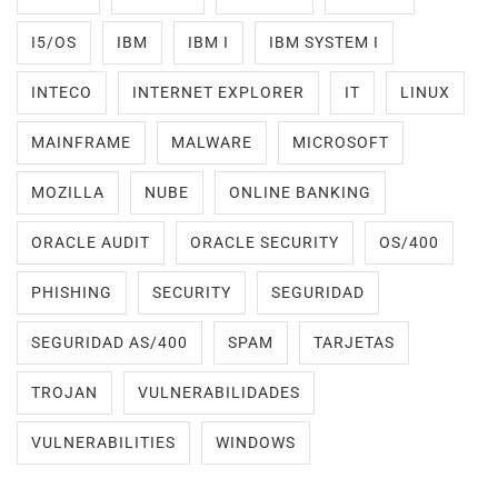
I5/OS
IBM
IBM I
IBM SYSTEM I
INTECO
INTERNET EXPLORER
IT
LINUX
MAINFRAME
MALWARE
MICROSOFT
MOZILLA
NUBE
ONLINE BANKING
ORACLE AUDIT
ORACLE SECURITY
OS/400
PHISHING
SECURITY
SEGURIDAD
SEGURIDAD AS/400
SPAM
TARJETAS
TROJAN
VULNERABILIDADES
VULNERABILITIES
WINDOWS