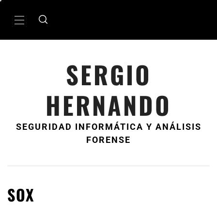
Ir
al
MenÃº
contenido
principal
SERGIO
HERNANDO
SEGURIDAD INFORMÁTICA Y ANÁLISIS
FORENSE
SOX