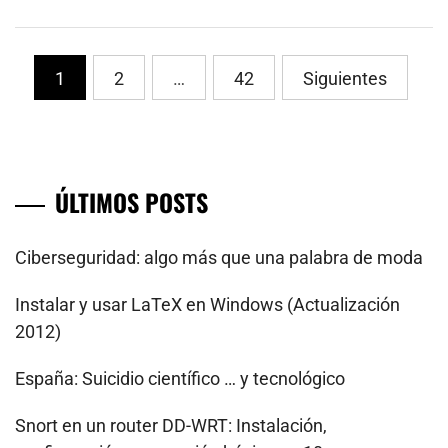
PaginaciÃ³n
1
2
…
42
Siguientes
de
entradas
ÚLTIMOS POSTS
Ciberseguridad: algo más que una palabra de moda
Instalar y usar LaTeX en Windows (Actualización
2012)
España: Suicidio científico … y tecnológico
Snort en un router DD-WRT: Instalación,