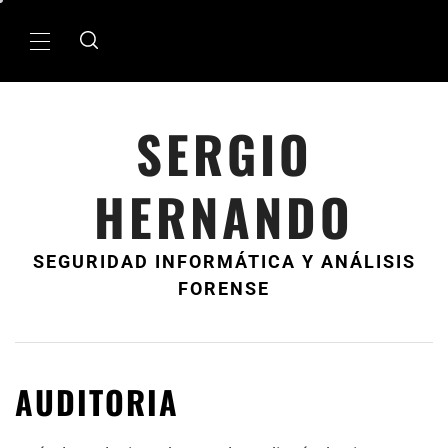
Ir
al
MenÃº
contenido
principal
SERGIO
HERNANDO
SEGURIDAD INFORMÁTICA Y ANÁLISIS
FORENSE
AUDITORIA