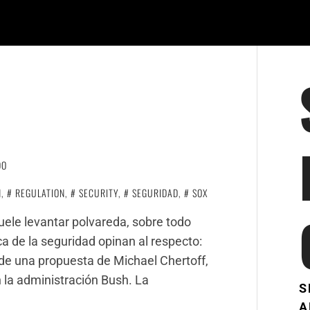
DO
N
,
REGULATION
,
SECURITY
,
SEGURIDAD
,
SOX
uele levantar polvareda, sobre todo
a de la seguridad opinan al respecto:
o de una propuesta de Michael Chertoff,
 la administración Bush. La
S
A