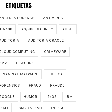
ETIQUETAS
ANALISIS FORENSE
ANTIVIRUS
AS/400
AS/400 SECURITY
AUDIT
AUDITORIA
AUDITORIA ORACLE
CLOUD COMPUTING
CRIMEWARE
EMV
F-SECURE
FINANCIAL MALWARE
FIREFOX
FORENSICS
FRAUD
FRAUDE
GOOGLE
HUMOR
I5/OS
IBM
IBM I
IBM SYSTEM I
INTECO