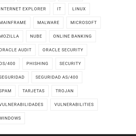
INTERNET EXPLORER
IT
LINUX
MAINFRAME
MALWARE
MICROSOFT
MOZILLA
NUBE
ONLINE BANKING
ORACLE AUDIT
ORACLE SECURITY
OS/400
PHISHING
SECURITY
SEGURIDAD
SEGURIDAD AS/400
SPAM
TARJETAS
TROJAN
VULNERABILIDADES
VULNERABILITIES
WINDOWS