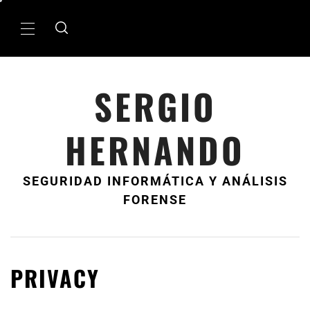
Ir
al
MenÃº
contenido
principal
SERGIO
HERNANDO
SEGURIDAD INFORMÁTICA Y ANÁLISIS
FORENSE
PRIVACY