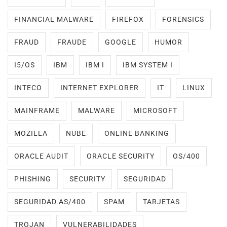
FINANCIAL MALWARE
FIREFOX
FORENSICS
FRAUD
FRAUDE
GOOGLE
HUMOR
I5/OS
IBM
IBM I
IBM SYSTEM I
INTECO
INTERNET EXPLORER
IT
LINUX
MAINFRAME
MALWARE
MICROSOFT
MOZILLA
NUBE
ONLINE BANKING
ORACLE AUDIT
ORACLE SECURITY
OS/400
PHISHING
SECURITY
SEGURIDAD
SEGURIDAD AS/400
SPAM
TARJETAS
TROJAN
VULNERABILIDADES