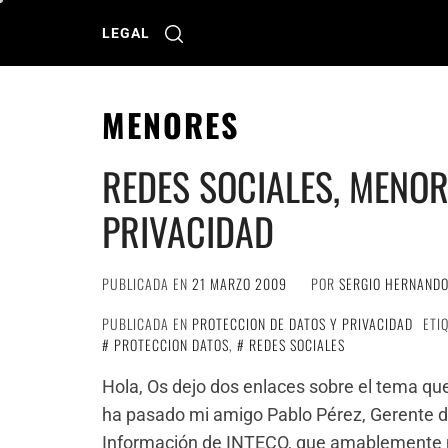
Ir
al
LEGAL
contenido
MENORES
REDES SOCIALES, MENOR
PRIVACIDAD
PUBLICADA EN
21 MARZO 2009
POR
SERGIO HERNAND
PUBLICADA EN
PROTECCION DE DATOS Y PRIVACIDAD
ETI
PROTECCION DATOS
,
REDES SOCIALES
Hola, Os dejo dos enlaces sobre el tema que
ha pasado mi amigo Pablo Pérez, Gerente de
Información de INTECO, que amablemente m