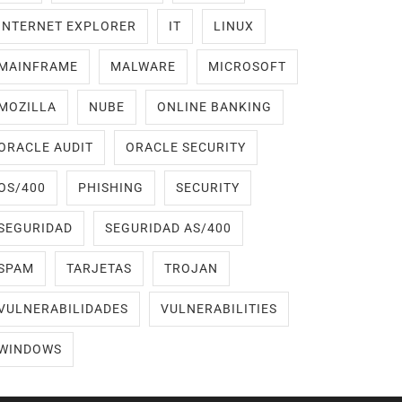
INTERNET EXPLORER
IT
LINUX
MAINFRAME
MALWARE
MICROSOFT
MOZILLA
NUBE
ONLINE BANKING
ORACLE AUDIT
ORACLE SECURITY
OS/400
PHISHING
SECURITY
SEGURIDAD
SEGURIDAD AS/400
SPAM
TARJETAS
TROJAN
VULNERABILIDADES
VULNERABILITIES
WINDOWS