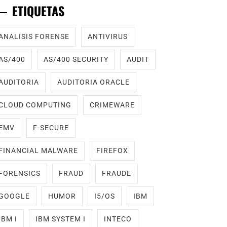
ETIQUETAS
ANALISIS FORENSE
ANTIVIRUS
AS/400
AS/400 SECURITY
AUDIT
AUDITORIA
AUDITORIA ORACLE
CLOUD COMPUTING
CRIMEWARE
EMV
F-SECURE
FINANCIAL MALWARE
FIREFOX
FORENSICS
FRAUD
FRAUDE
GOOGLE
HUMOR
I5/OS
IBM
IBM I
IBM SYSTEM I
INTECO