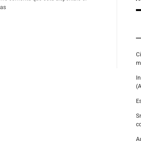
las
C
m
I
(
Es
S
c
A