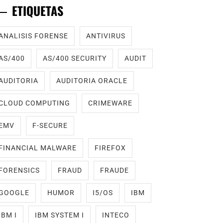
ETIQUETAS
ANALISIS FORENSE
ANTIVIRUS
AS/400
AS/400 SECURITY
AUDIT
AUDITORIA
AUDITORIA ORACLE
CLOUD COMPUTING
CRIMEWARE
EMV
F-SECURE
FINANCIAL MALWARE
FIREFOX
FORENSICS
FRAUD
FRAUDE
GOOGLE
HUMOR
I5/OS
IBM
IBM I
IBM SYSTEM I
INTECO