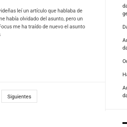
d
deñas leí un artículo que hablaba de
g
 me había olvidado del asunto, pero un
Focus me ha traído de nuevo el asunto
D
s
A
da
O
H
A
da
Siguientes