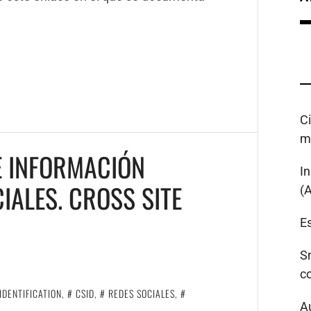
C
m
E INFORMACIÓN
I
IALES. CROSS SITE
(
Es
S
c
IDENTIFICATION
,
CSID
,
REDES SOCIALES
,
A