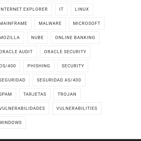
INTERNET EXPLORER
IT
LINUX
MAINFRAME
MALWARE
MICROSOFT
MOZILLA
NUBE
ONLINE BANKING
ORACLE AUDIT
ORACLE SECURITY
OS/400
PHISHING
SECURITY
SEGURIDAD
SEGURIDAD AS/400
SPAM
TARJETAS
TROJAN
VULNERABILIDADES
VULNERABILITIES
WINDOWS