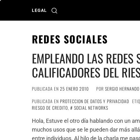
Ir
al
LEGAL
contenido
REDES SOCIALES
EMPLEANDO LAS REDES 
CALIFICADORES DEL RIE
PUBLICADA EN
25 ENERO 2010
POR
SERGIO HERNANDO
PUBLICADA EN
PROTECCION DE DATOS Y PRIVACIDAD
ETI
RIESGO DE CREDITO
,
SOCIAL NETWORKS
Hola, Estuve el otro día hablando con un am
muchos usos que se le pueden dar más allá
entre individuos. Al hilo de la charla me p