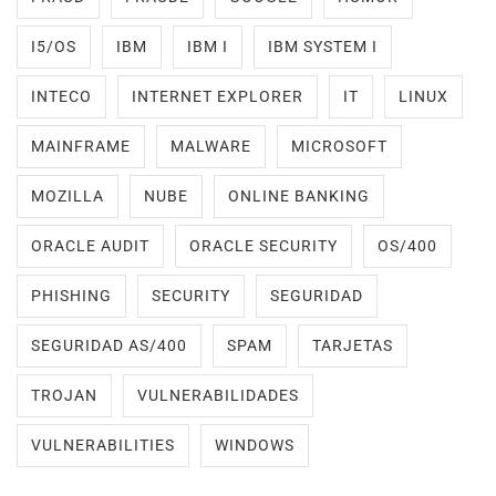
I5/OS
IBM
IBM I
IBM SYSTEM I
INTECO
INTERNET EXPLORER
IT
LINUX
MAINFRAME
MALWARE
MICROSOFT
MOZILLA
NUBE
ONLINE BANKING
ORACLE AUDIT
ORACLE SECURITY
OS/400
PHISHING
SECURITY
SEGURIDAD
SEGURIDAD AS/400
SPAM
TARJETAS
TROJAN
VULNERABILIDADES
VULNERABILITIES
WINDOWS