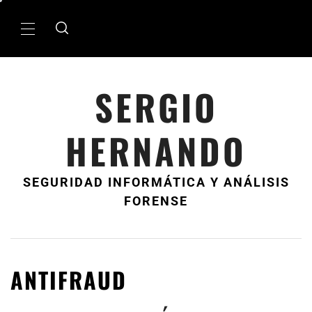
Ir
al
MenÃº
contenido
principal
SERGIO
HERNANDO
SEGURIDAD INFORMÁTICA Y ANÁLISIS
FORENSE
ANTIFRAUD