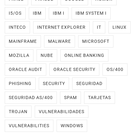
I5/OS
IBM
IBM I
IBM SYSTEM I
INTECO
INTERNET EXPLORER
IT
LINUX
MAINFRAME
MALWARE
MICROSOFT
MOZILLA
NUBE
ONLINE BANKING
ORACLE AUDIT
ORACLE SECURITY
OS/400
PHISHING
SECURITY
SEGURIDAD
SEGURIDAD AS/400
SPAM
TARJETAS
TROJAN
VULNERABILIDADES
VULNERABILITIES
WINDOWS