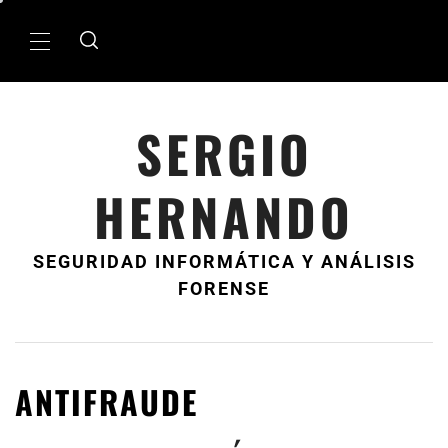
Ir
al
MenÃº
contenido
principal
SERGIO
HERNANDO
SEGURIDAD INFORMÁTICA Y ANÁLISIS
FORENSE
ANTIFRAUDE