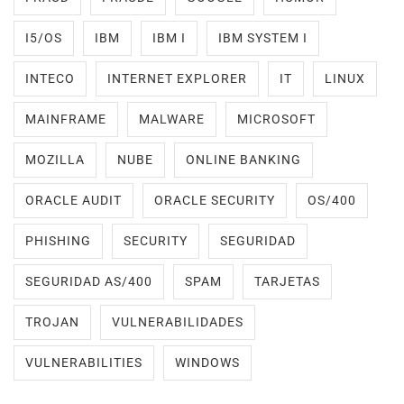
I5/OS
IBM
IBM I
IBM SYSTEM I
INTECO
INTERNET EXPLORER
IT
LINUX
MAINFRAME
MALWARE
MICROSOFT
MOZILLA
NUBE
ONLINE BANKING
ORACLE AUDIT
ORACLE SECURITY
OS/400
PHISHING
SECURITY
SEGURIDAD
SEGURIDAD AS/400
SPAM
TARJETAS
TROJAN
VULNERABILIDADES
VULNERABILITIES
WINDOWS