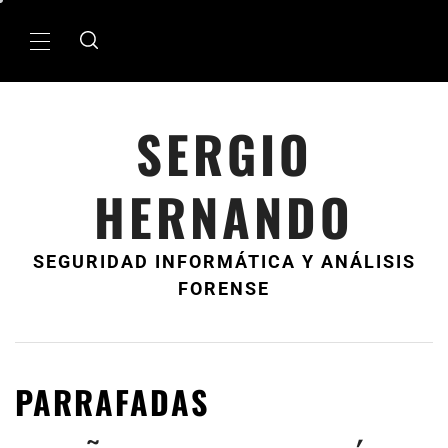
Ir
al
MenÃº
contenido
principal
SERGIO
HERNANDO
SEGURIDAD INFORMÁTICA Y ANÁLISIS
FORENSE
PARRAFADAS