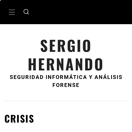
Ir
al
MenÃº
contenido
principal
SERGIO
HERNANDO
SEGURIDAD INFORMÁTICA Y ANÁLISIS
FORENSE
CRISIS