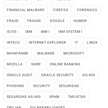
FINANCIAL MALWARE
FIREFOX
FORENSICS
FRAUD
FRAUDE
GOOGLE
HUMOR
I5/OS
IBM
IBM I
IBM SYSTEM I
INTECO
INTERNET EXPLORER
IT
LINUX
MAINFRAME
MALWARE
MICROSOFT
MOZILLA
NUBE
ONLINE BANKING
ORACLE AUDIT
ORACLE SECURITY
OS/400
PHISHING
SECURITY
SEGURIDAD
SEGURIDAD AS/400
SPAM
TARJETAS
TROJAN
VULNERABILIDADES