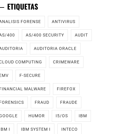
ETIQUETAS
ANALISIS FORENSE
ANTIVIRUS
AS/400
AS/400 SECURITY
AUDIT
AUDITORIA
AUDITORIA ORACLE
CLOUD COMPUTING
CRIMEWARE
EMV
F-SECURE
FINANCIAL MALWARE
FIREFOX
FORENSICS
FRAUD
FRAUDE
GOOGLE
HUMOR
I5/OS
IBM
IBM I
IBM SYSTEM I
INTECO