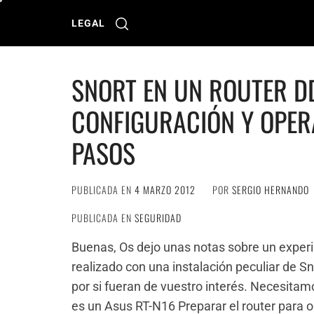
Ir
al
LEGAL
contenido
SNORT EN UN ROUTER DD
CONFIGURACIÓN Y OPER
PASOS
PUBLICADA EN
4 MARZO 2012
POR
SERGIO HERNANDO
PUBLICADA EN
SEGURIDAD
Buenas, Os dejo unas notas sobre un exper
realizado con una instalación peculiar de Sno
por si fueran de vuestro interés. Necesita
es un Asus RT-N16 Preparar el router para o