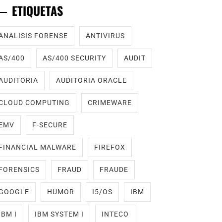
ETIQUETAS
ANALISIS FORENSE
ANTIVIRUS
AS/400
AS/400 SECURITY
AUDIT
AUDITORIA
AUDITORIA ORACLE
CLOUD COMPUTING
CRIMEWARE
EMV
F-SECURE
FINANCIAL MALWARE
FIREFOX
FORENSICS
FRAUD
FRAUDE
GOOGLE
HUMOR
I5/OS
IBM
IBM I
IBM SYSTEM I
INTECO