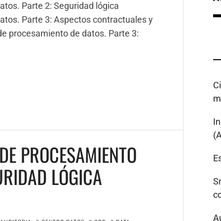
tos. Parte 2: Seguridad lógica
atos. Parte 3: Aspectos contractuales y
de procesamiento de datos. Parte 3:
C
m
I
(
 DE PROCESAMIENTO
Es
GURIDAD LÓGICA
S
c
A