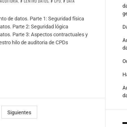
AUDITORIA
,
CENTRO DATOS
,
CPD
,
DATA
d
g
o de datos. Parte 1: Seguridad física
tos. Parte 2: Seguridad lógica
D
atos. Parte 3: Aspectos contractuales y
A
stro hilo de auditoria de CPDs
da
O
H
A
da
Siguientes