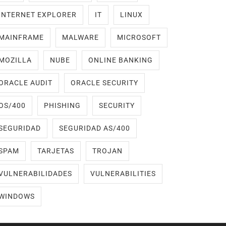
INTERNET EXPLORER
IT
LINUX
MAINFRAME
MALWARE
MICROSOFT
MOZILLA
NUBE
ONLINE BANKING
ORACLE AUDIT
ORACLE SECURITY
OS/400
PHISHING
SECURITY
SEGURIDAD
SEGURIDAD AS/400
SPAM
TARJETAS
TROJAN
VULNERABILIDADES
VULNERABILITIES
WINDOWS