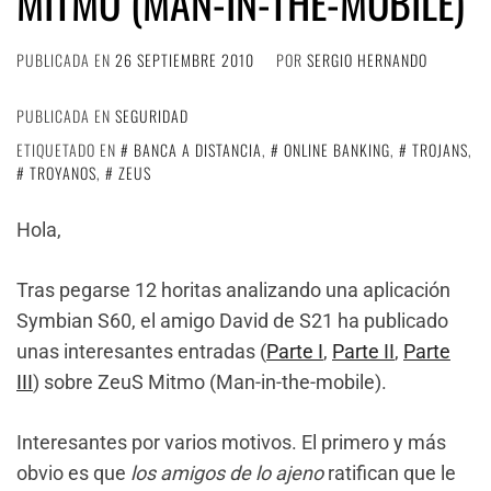
MITMO (MAN-IN-THE-MOBILE)
PUBLICADA EN
26 SEPTIEMBRE 2010
POR
SERGIO HERNANDO
PUBLICADA EN
SEGURIDAD
ETIQUETADO EN
BANCA A DISTANCIA
,
ONLINE BANKING
,
TROJANS
,
TROYANOS
,
ZEUS
Hola,
Tras pegarse 12 horitas analizando una aplicación
Symbian S60, el amigo David de S21 ha publicado
unas interesantes entradas (
Parte I
,
Parte II
,
Parte
III
) sobre ZeuS Mitmo (Man-in-the-mobile).
Interesantes por varios motivos. El primero y más
obvio es que
los amigos de lo ajeno
ratifican que le