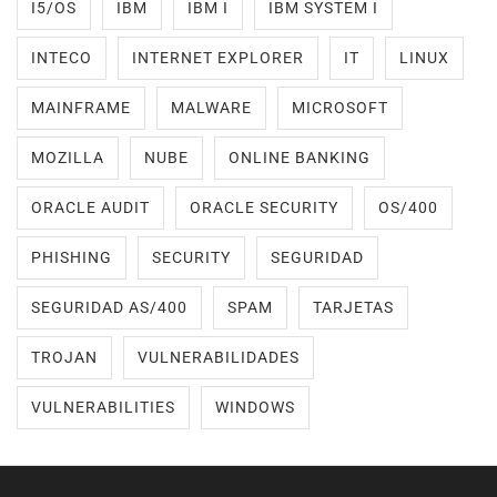
I5/OS
IBM
IBM I
IBM SYSTEM I
INTECO
INTERNET EXPLORER
IT
LINUX
MAINFRAME
MALWARE
MICROSOFT
MOZILLA
NUBE
ONLINE BANKING
ORACLE AUDIT
ORACLE SECURITY
OS/400
PHISHING
SECURITY
SEGURIDAD
SEGURIDAD AS/400
SPAM
TARJETAS
TROJAN
VULNERABILIDADES
VULNERABILITIES
WINDOWS